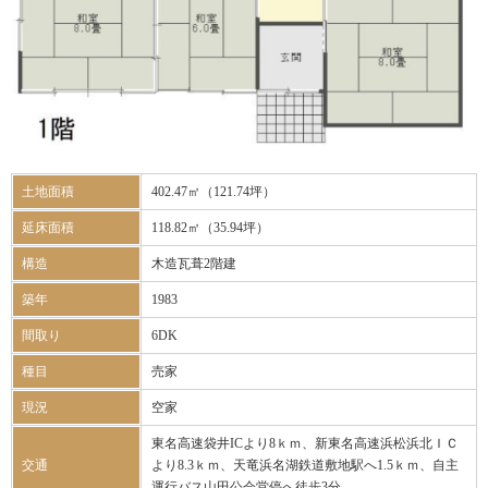
土地面積
402.47㎡（121.74坪）
延床面積
118.82㎡（35.94坪）
構造
木造瓦葺2階建
築年
1983
間取り
6DK
種目
売家
現況
空家
東名高速袋井ICより8ｋｍ、新東名高速浜松浜北ＩＣ
交通
より8.3ｋｍ、天竜浜名湖鉄道敷地駅へ1.5ｋｍ、自主
運行バス山田公会堂停へ徒歩3分。