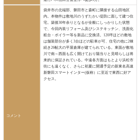
袋井市の北端部、磐田市と森町に隣接する山田地区
内。本物件は敷地川のうずたかい堤防に面して建つ住
宅。築後30年余りとなるが全般にしっかりした状態
で、今回内装リフォーム及びシステキッチン、洗面化
粧台・ボイラー等を新品に交換済。120坪ほどの敷地
は舗装部分が多く3台ほどの駐車が可、住宅の他に2棟
続き26帖大の平屋倉庫が建てられている。東面が敷地
川で南～西面も広く開けており陽当りと見晴らしは将
来的に保証されている。中遠各方面はもとより浜松市
街にも遠くなく、さらに初夏に開通予定の新東名高速
新磐田スマートインター(仮称）に至近で東西に好ア
クセス。
コメント