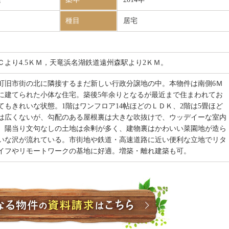
種目
居宅
Ｃより4.5ＫＭ，天竜浜名湖鉄道遠州森駅より2ＫＭ。
町旧市街の北に隣接するまだ新しい行政分譲地の中。本物件は南側6Ｍ
に建てられた小体な住宅。築後5年余りとなるが最近まで住まわれてお
てもきれいな状態。1階はワンフロア14帖ほどのＬＤＫ、2階は5畳ほど
は広くないが、勾配のある屋根裏は大きな吹抜けで、ウッデイーな室内
。陽当り文句なしの土地は余剰が多く、建物裏はかわいい菜園地が造ら
いな沢が流れている。市街地や鉄道・高速道路に近い便利な立地でリタ
イフやリモートワークの基地に好適。増築・離れ建築も可。