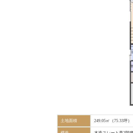
土地面積
249.05㎡（75.33坪）
構造
木造スレート葺2階