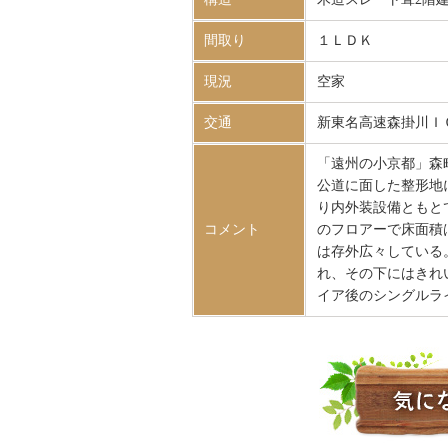
間取り
１ＬＤＫ
現況
空家
交通
新東名高速森掛川Ｉ
「遠州の小京都」森
公道に面した整形地
り内外装設備ともと
コメント
のフロアーで床面積
は存外広々している
れ、その下にはきれ
イア後のシングルラ