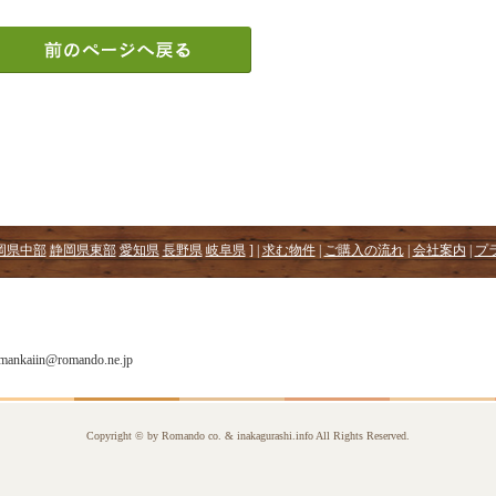
岡県中部
静岡県東部
愛知県
長野県
岐阜県
] |
求む物件
|
ご購入の流れ
|
会社案内
|
プ
mankaiin@romando.ne.jp
Copyright © by Romando co. & inakagurashi.
info All Rights Reserved.