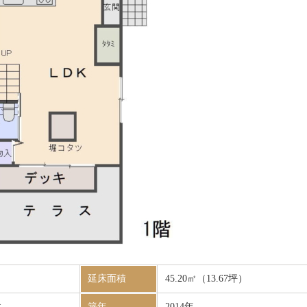
延床面積
45.20㎡（13.67坪）
建
築年
2014年