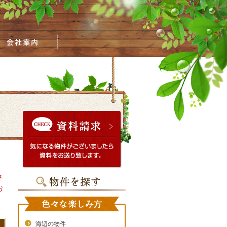
さ
お
海辺の物件