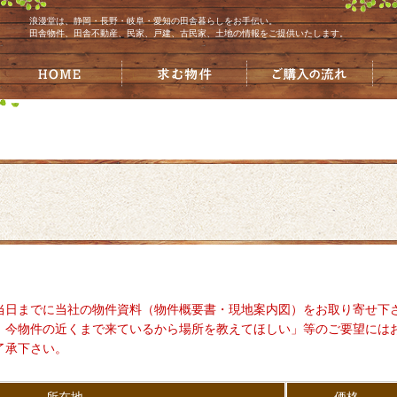
浪漫堂は、静岡・長野・岐阜・愛知の田舎暮らしをお手伝い。
田舎物件、田舎不動産、民家、戸建、古民家、土地の情報をご提供いたします。
当日までに当社の物件資料（物件概要書・現地案内図）をお取り寄せ下
、今物件の近くまで来ているから場所を教えてほしい」等のご要望には
了承下さい。